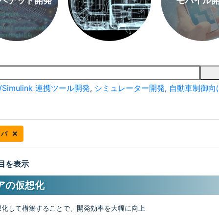
ベデッド開発
モバイル
/Simulink 連携ツール開発
,
シミュレーター開発
,
自動車制御向
イバ
 件目を表示
アの仮想化
想化して構築することで、開発効率を大幅に向上