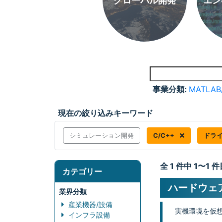
グローバル開発
エン
事業分類:
MATLAB
現在の絞り込みキーワード
シミュレーション開発
C/C++
ドラ
全 1 件中 1〜1
カテゴリー
ハードウェ
業界分類
産業機器/設備
実機環境を仮
インフラ設備