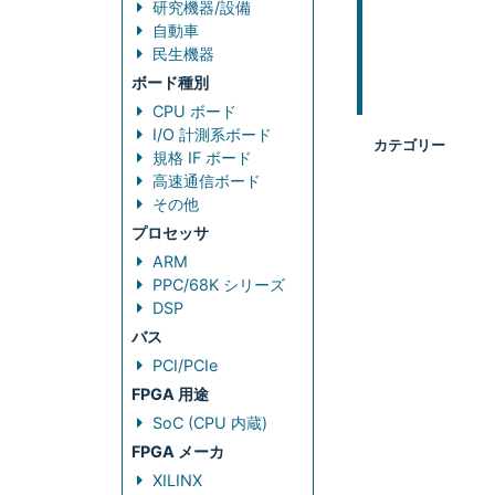
研究機器/設備
自動車
民生機器
ボード種別
CPU ボード
I/O 計測系ボード
カテゴリー
規格 IF ボード
高速通信ボード
その他
プロセッサ
ARM
PPC/68K シリーズ
DSP
バス
PCI/PCIe
FPGA 用途
SoC (CPU 内蔵)
FPGA メーカ
XILINX