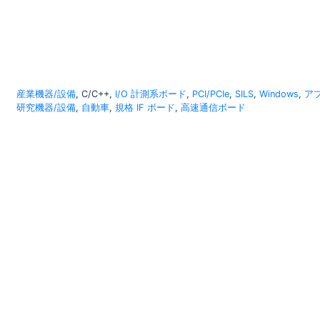
産業機器/設備
, C/C++,
I/O 計測系ボード
,
PCI/PCIe
,
SILS
,
Windows
,
ア
研究機器/設備
,
自動車
,
規格 IF ボード
,
高速通信ボード