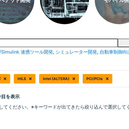
ベデッド開発
モバイル
/Simulink 連携ツール開発
,
シミュレーター開発
,
自動車制御向
バ
HILS
Intel (ALTERA)
PCI/PCIe
 件目を表示
してください。※キーワードが出てきたら絞り込んで選択して