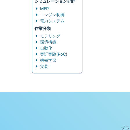
シミュレーション分野
MFP
エンジン制御
電力システム
作業分類
モデリング
環境構築
自動化
実証実験(PoC)
機械学習
実装
プラ