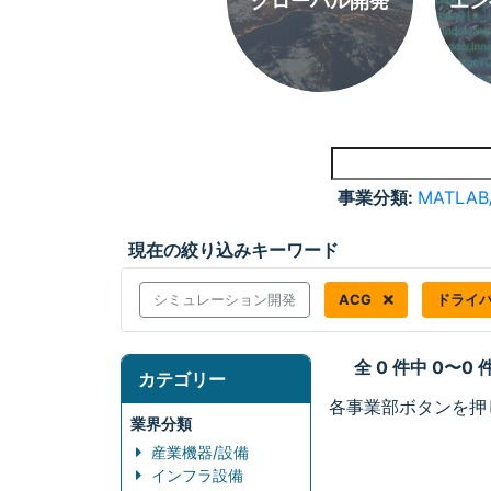
グローバル開発
エン
事業分類:
MATLAB
現在の絞り込みキーワード
シミュレーション開発
ACG
ドライ
全 0 件中 0〜0
カテゴリー
各事業部ボタンを押
業界分類
産業機器/設備
インフラ設備