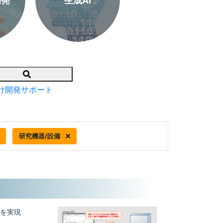
開発
生成AI
Search
け開発サポート
研究機器/設備
ンを実現