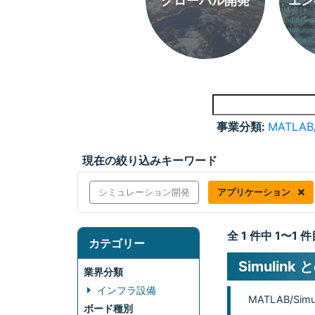
グローバル開発
エン
事業分類:
MATLAB
現在の絞り込みキーワード
シミュレーション開発
アプリケーション
全 1 件中 1〜1
カテゴリー
Simulin
業界分類
インフラ設備
MATLAB/
ボード種別