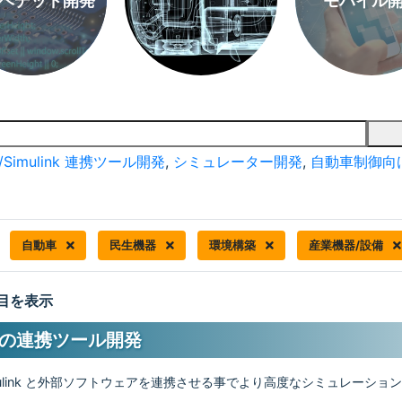
ベデッド開発
モバイル
/Simulink 連携ツール開発
,
シミュレーター開発
,
自動車制御向
自動車
民生機器
環境構築
産業機器/設備
 件目を表示
k との連携ツール開発
Simulink と外部ソフトウェアを連携させる事でより高度なシミュレーショ