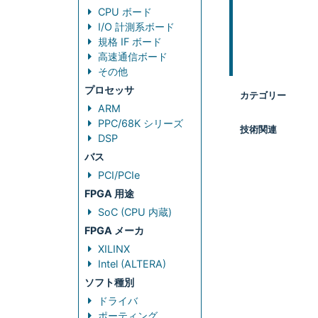
CPU ボード
I/O 計測系ボード
規格 IF ボード
高速通信ボード
その他
プロセッサ
カテゴリー
ARM
PPC/68K シリーズ
技術関連
DSP
バス
PCI/PCIe
FPGA 用途
SoC (CPU 内蔵)
FPGA メーカ
XILINX
Intel (ALTERA)
ソフト種別
ドライバ
ポーティング