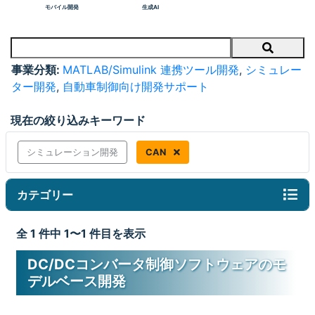
モバイル開発
生成AI
Search
事業分類:
MATLAB/Simulink 連携ツール開発
,
シミュレー
ター開発
,
自動車制御向け開発サポート
現在の絞り込みキーワード
シミュレーション開発
CAN
カテゴリー
全 1 件中 1〜1 件目を表示
DC/DCコンバータ制御ソフトウェアのモ
デルベース開発