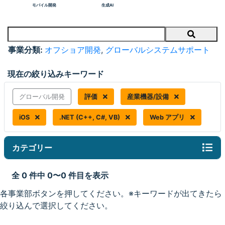
モバイル開発
生成AI
Search
事業分類:
オフショア開発
,
グローバルシステムサポート
現在の絞り込みキーワード
グローバル開発
評価
産業機器/設備
iOS
.NET (C++, C#, VB)
Web アプリ
カテゴリー
全 0 件中 0〜0 件目を表示
各事業部ボタンを押してください。※キーワードが出てきたら
絞り込んで選択してください。