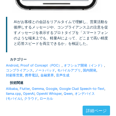
AIがお客様との会話をリアルタイムで理解し、営業活動を
後押しするメッセージや、コンプライアンス上の注意を促
すメッセージを表示するプロトタイプを「スマートフォン
のような端末上でも、軽量AIによって、どこまで高い精度
と応答スピードを両立できるか」を検証した。
カテゴリー
Android
,
Proof of Concept（POC）
,
オフショア開発（インド）
,
コンプライアンス
,
ノートパッド
,
モバイルアプリ
,
国内開発
,
対顧客営業
,
携帯電話
,
金融業界
,
音声生成
技術関連
Alibaba
,
Flutter
,
Gemma
,
Google
,
Google Clud Speech-to-Text
,
llama.cpp
,
OpenAI
,
OpenAI Whisper
,
Qwen
,
オンデバイス
(モバイル)
,
クラウド
,
ローカル
詳細ページ