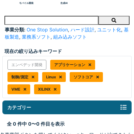
モバイル開発
生成AI
Search
事業分類:
One Stop Solution
,
ハード設計
,
ユニット化
,
基
板製造
,
業務系ソフト
,
組み込みソフト
現在の絞り込みキーワード
エンベデッド開発
アプリケーション
制御/測定
Linux
ソフトコア
VME
XILINX
カテゴリー
全 0 件中 0〜0 件目を表示