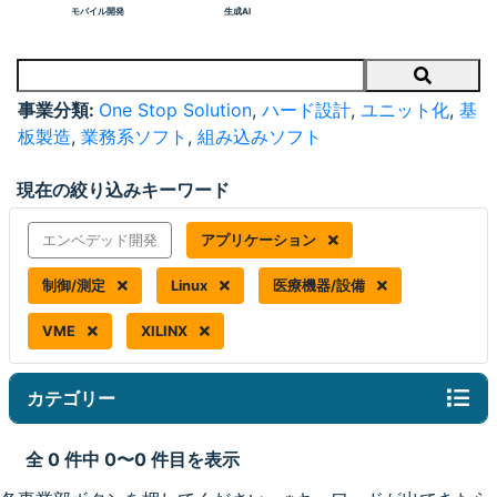
モバイル開発
生成AI
Search
事業分類:
One Stop Solution
,
ハード設計
,
ユニット化
,
基
板製造
,
業務系ソフト
,
組み込みソフト
現在の絞り込みキーワード
エンベデッド開発
アプリケーション
制御/測定
Linux
医療機器/設備
VME
XILINX
カテゴリー
全 0 件中 0〜0 件目を表示