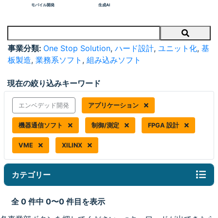
モバイル開発
生成AI
Search
事業分類:
One Stop Solution
,
ハード設計
,
ユニット化
,
基
板製造
,
業務系ソフト
,
組み込みソフト
現在の絞り込みキーワード
エンベデッド開発
アプリケーション
機器通信ソフト
制御/測定
FPGA 設計
VME
XILINX
カテゴリー
全 0 件中 0〜0 件目を表示