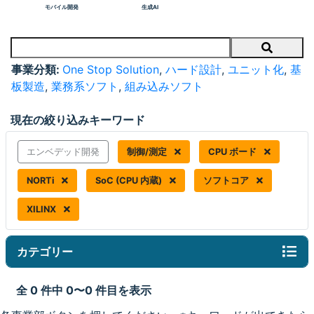
モバイル開発
生成AI
Search
事業分類:
One Stop Solution
,
ハード設計
,
ユニット化
,
基
板製造
,
業務系ソフト
,
組み込みソフト
現在の絞り込みキーワード
エンベデッド開発
制御/測定
CPU ボード
NORTi
SoC (CPU 内蔵)
ソフトコア
XILINX
カテゴリー
全 0 件中 0〜0 件目を表示