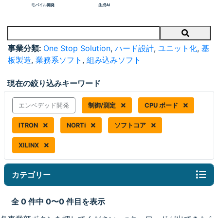
モバイル開発
生成AI
Search
事業分類:
One Stop Solution
,
ハード設計
,
ユニット化
,
基
板製造
,
業務系ソフト
,
組み込みソフト
現在の絞り込みキーワード
エンベデッド開発
制御/測定
CPU ボード
ITRON
NORTi
ソフトコア
XILINX
カテゴリー
全 0 件中 0〜0 件目を表示