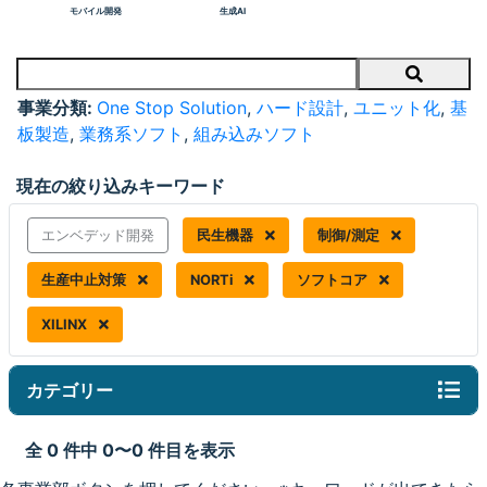
モバイル開発
生成AI
Search
事業分類:
One Stop Solution
,
ハード設計
,
ユニット化
,
基
板製造
,
業務系ソフト
,
組み込みソフト
現在の絞り込みキーワード
エンベデッド開発
民生機器
制御/測定
生産中止対策
NORTi
ソフトコア
XILINX
カテゴリー
全 0 件中 0〜0 件目を表示