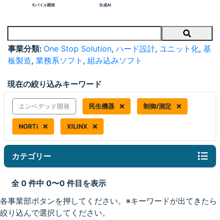
モバイル開発
生成AI
Search
事業分類:
One Stop Solution
,
ハード設計
,
ユニット化
,
基
板製造
,
業務系ソフト
,
組み込みソフト
現在の絞り込みキーワード
エンベデッド開発
民生機器
制御/測定
NORTi
XILINX
カテゴリー
全 0 件中 0〜0 件目を表示
各事業部ボタンを押してください。※キーワードが出てきたら
絞り込んで選択してください。