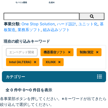
モバイル開発
生成AI
Search
事業分類:
One Stop Solution
,
ハード設計
,
ユニット化
,
基
板製造
,
業務系ソフト
,
組み込みソフト
現在の絞り込みキーワード
エンベデッド開発
機器通信ソフト
制御/測定
Intel (ALTERA)
XILINX
カテゴリー
全 0 件中 0〜0 件目を表示
各事業部ボタンを押してください。※キーワードが出てきたら
絞り込んで選択してください。