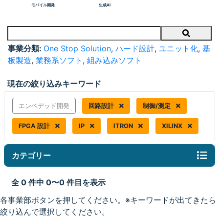
モバイル開発
生成AI
Search
事業分類:
One Stop Solution
,
ハード設計
,
ユニット化
,
基
板製造
,
業務系ソフト
,
組み込みソフト
現在の絞り込みキーワード
エンベデッド開発
回路設計
制御/測定
FPGA 設計
IP
ITRON
XILINX
カテゴリー
全 0 件中 0〜0 件目を表示
各事業部ボタンを押してください。※キーワードが出てきたら
絞り込んで選択してください。