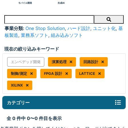
モバイル開発
生成AI
Search
事業分類:
One Stop Solution
,
ハード設計
,
ユニット化
,
基
板製造
,
業務系ソフト
,
組み込みソフト
現在の絞り込みキーワード
エンベデッド開発
演算処理
回路設計
制御/測定
FPGA 設計
LATTICE
XILINX
カテゴリー
全 0 件中 0〜0 件目を表示