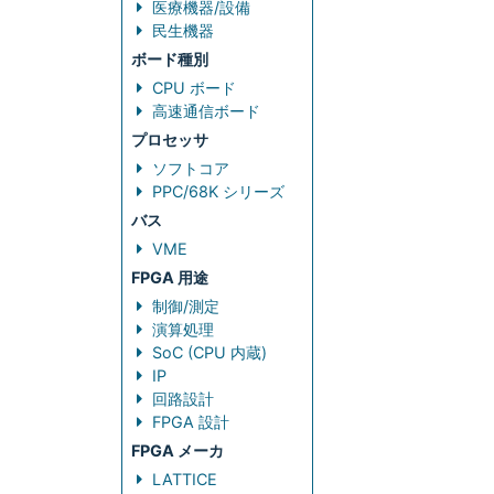
医療機器/設備
民生機器
ボード種別
CPU ボード
高速通信ボード
プロセッサ
ソフトコア
PPC/68K シリーズ
バス
VME
FPGA 用途
制御/測定
演算処理
SoC (CPU 内蔵)
IP
回路設計
FPGA 設計
FPGA メーカ
LATTICE