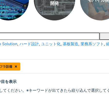
モバイル
開発
 Solution
,
ハード設計
,
ユニット化
,
基板製造
,
業務系ソフト
,
フラ設備
 件目を表示
してください。※キーワードが出てきたら絞り込んで選択して