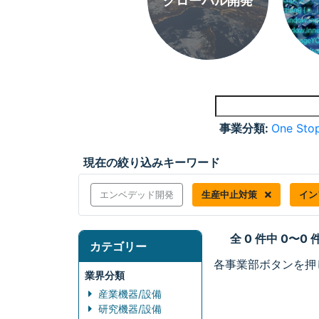
グローバル開発
事業分類:
One Stop
現在の絞り込みキーワード
エンベデッド開発
生産中止対策
イン
全 0 件中 0〜0
カテゴリー
各事業部ボタンを押
業界分類
産業機器/設備
研究機器/設備