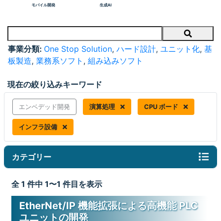
モバイル開発
生成AI
Search
事業分類:
One Stop Solution
,
ハード設計
,
ユニット化
,
基
板製造
,
業務系ソフト
,
組み込みソフト
現在の絞り込みキーワード
エンベデッド開発
演算処理
CPU ボード
インフラ設備
カテゴリー
全 1 件中 1〜1 件目を表示
EtherNet/IP 機能拡張による高機能 PLC
ユニットの開発