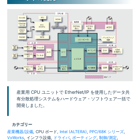
産業用 CPU ユニットで EtherNet/IP を使用したデータ共
有分散処理システムをハードウェア・ソフトウェア一括で
開発しました。
カテゴリー
産業機器/設備
, CPU ボード,
Intel (ALTERA)
,
PPC/68K シリーズ
,
VxWorks
, インフラ設備,
ドライバ
,
ポーティング
,
制御/測定
,