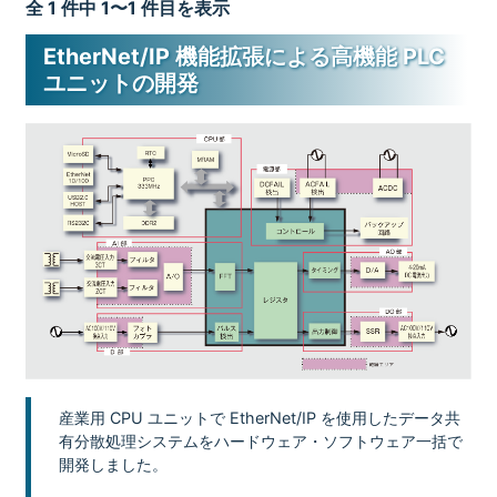
全 1 件中 1〜1 件目を表示
EtherNet/IP 機能拡張による高機能 PLC
ユニットの開発
産業用 CPU ユニットで EtherNet/IP を使用したデータ共
有分散処理システムをハードウェア・ソフトウェア一括で
開発しました。