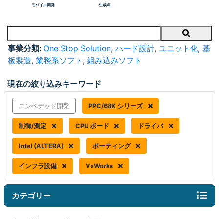
モバイル開発
生成AI
Search
事業分類:
One Stop Solution
,
ハード設計
,
ユニット化
,
基
板製造
,
業務系ソフト
,
組み込みソフト
現在の絞り込みキーワード
エンベデッド開発
PPC/68K シリーズ
制御/測定
CPU ボード
ドライバ
Intel (ALTERA)
ポーティング
インフラ設備
VxWorks
カテゴリー