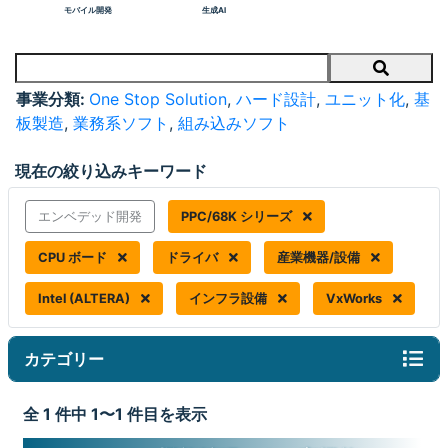
モバイル開発
生成AI
Search
事業分類:
One Stop Solution
,
ハード設計
,
ユニット化
,
基
板製造
,
業務系ソフト
,
組み込みソフト
現在の絞り込みキーワード
エンベデッド開発
PPC/68K シリーズ
CPU ボード
ドライバ
産業機器/設備
Intel (ALTERA)
インフラ設備
VxWorks
カテゴリー
全 1 件中 1〜1 件目を表示