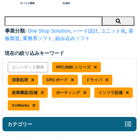
モバイル開発
生成AI
Search
事業分類:
One Stop Solution
,
ハード設計
,
ユニット化
,
基
板製造
,
業務系ソフト
,
組み込みソフト
現在の絞り込みキーワード
エンベデッド開発
PPC/68K シリーズ
演算処理
CPU ボード
ドライバ
産業機器/設備
ポーティング
インフラ設備
VxWorks
カテゴリー