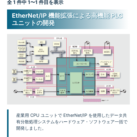
全 1 件中 1〜1 件目を表示
EtherNet/IP 機能拡張による高機能 PLC
ユニットの開発
産業用 CPU ユニットで EtherNet/IP を使用したデータ共
有分散処理システムをハードウェア・ソフトウェア一括で
開発しました。