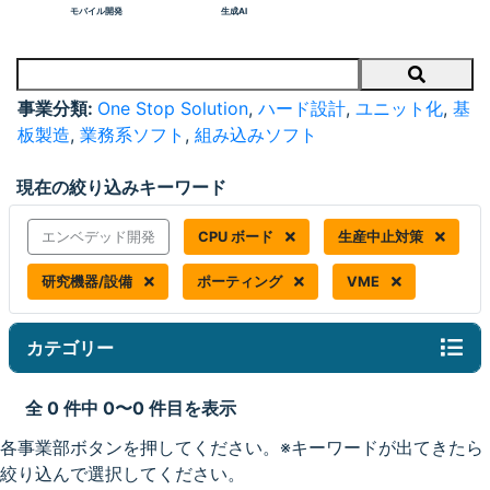
モバイル開発
生成AI
Search
事業分類:
One Stop Solution
,
ハード設計
,
ユニット化
,
基
板製造
,
業務系ソフト
,
組み込みソフト
現在の絞り込みキーワード
エンベデッド開発
CPU ボード
生産中止対策
研究機器/設備
ポーティング
VME
カテゴリー
全 0 件中 0〜0 件目を表示
各事業部ボタンを押してください。※キーワードが出てきたら
絞り込んで選択してください。