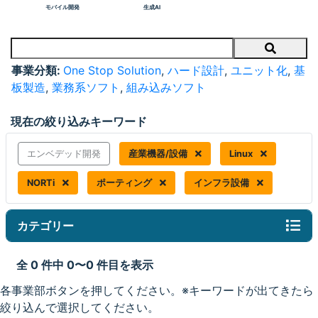
モバイル開発
生成AI
Search
事業分類:
One Stop Solution
,
ハード設計
,
ユニット化
,
基
板製造
,
業務系ソフト
,
組み込みソフト
現在の絞り込みキーワード
エンベデッド開発
産業機器/設備
Linux
NORTi
ポーティング
インフラ設備
カテゴリー
全 0 件中 0〜0 件目を表示
各事業部ボタンを押してください。※キーワードが出てきたら
絞り込んで選択してください。