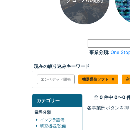
グローバル開発
事業分類:
One Stop
現在の絞り込みキーワード
エンベデッド開発
機器通信ソフト
産
全 0 件中 0〜0
カテゴリー
各事業部ボタンを押
業界分類
インフラ設備
研究機器/設備