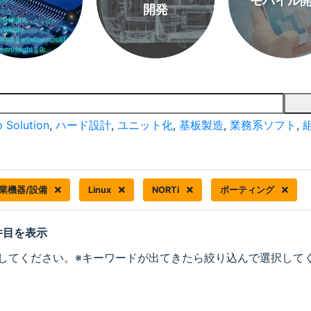
モバイル
開発
 Solution
,
ハード設計
,
ユニット化
,
基板製造
,
業務系ソフト
,
業機器/設備
Linux
NORTi
ポーティング
 件目を表示
してください。※キーワードが出てきたら絞り込んで選択して