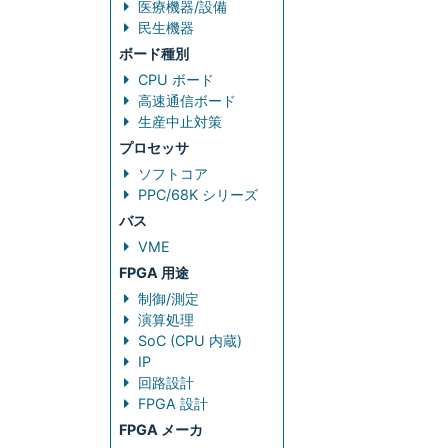
医療機器/設備
民生機器
ボード種別
CPU ボード
高速通信ボード
生産中止対策
プロセッサ
ソフトコア
PPC/68K シリーズ
バス
VME
FPGA 用途
制御/測定
演算処理
SoC (CPU 内蔵)
IP
回路設計
FPGA 設計
FPGA メーカ