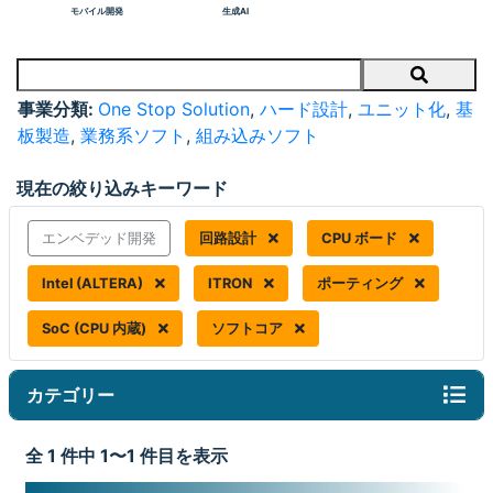
モバイル開発
生成AI
Search
事業分類:
One Stop Solution
,
ハード設計
,
ユニット化
,
基
板製造
,
業務系ソフト
,
組み込みソフト
現在の絞り込みキーワード
エンベデッド開発
回路設計
CPU ボード
Intel (ALTERA)
ITRON
ポーティング
SoC (CPU 内蔵)
ソフトコア
カテゴリー
全 1 件中 1〜1 件目を表示