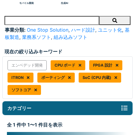
モバイル開発
生成AI
Search
事業分類:
One Stop Solution
,
ハード設計
,
ユニット化
,
基
板製造
,
業務系ソフト
,
組み込みソフト
現在の絞り込みキーワード
エンベデッド開発
CPU ボード
FPGA 設計
ITRON
ポーティング
SoC (CPU 内蔵)
ソフトコア
カテゴリー
全 1 件中 1〜1 件目を表示