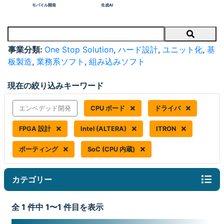
モバイル開発
生成AI
Search
事業分類:
One Stop Solution
,
ハード設計
,
ユニット化
,
基
板製造
,
業務系ソフト
,
組み込みソフト
現在の絞り込みキーワード
エンベデッド開発
CPU ボード
ドライバ
FPGA 設計
Intel (ALTERA)
ITRON
ポーティング
SoC (CPU 内蔵)
カテゴリー
全 1 件中 1〜1 件目を表示