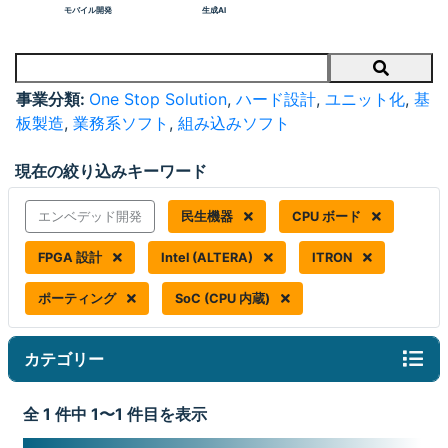
モバイル開発
生成AI
Search
事業分類:
One Stop Solution
,
ハード設計
,
ユニット化
,
基
板製造
,
業務系ソフト
,
組み込みソフト
現在の絞り込みキーワード
エンベデッド開発
民生機器
CPU ボード
FPGA 設計
Intel (ALTERA)
ITRON
ポーティング
SoC (CPU 内蔵)
カテゴリー
全 1 件中 1〜1 件目を表示