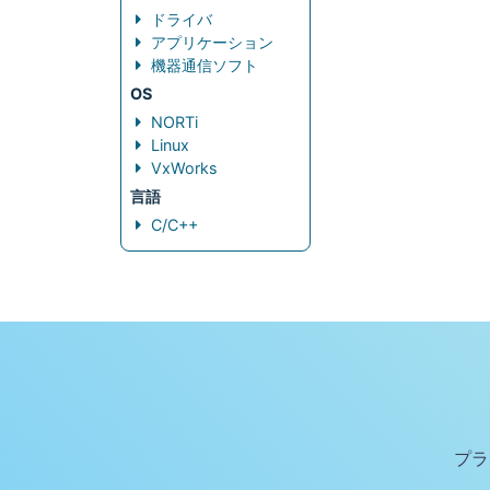
ドライバ
アプリケーション
機器通信ソフト
OS
NORTi
Linux
VxWorks
言語
C/C++
プラ