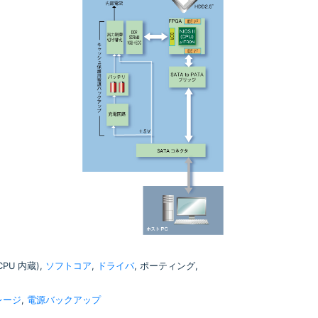
(CPU 内蔵),
ソフトコア
,
ドライバ
, ポーティング,
レージ
,
電源バックアップ