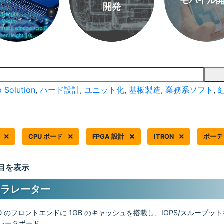
モバイル
開発
 Solution
,
ハード設計
,
ユニット化
,
基板製造
,
業務系ソフト
,
器
CPU ボード
FPGA 設計
ITRON
ポーテ
 件目を表示
セラレーター
DD のフロントエンドに 1GB のキャッシュを搭載し、IOPS/スループッ
ラレータボード。