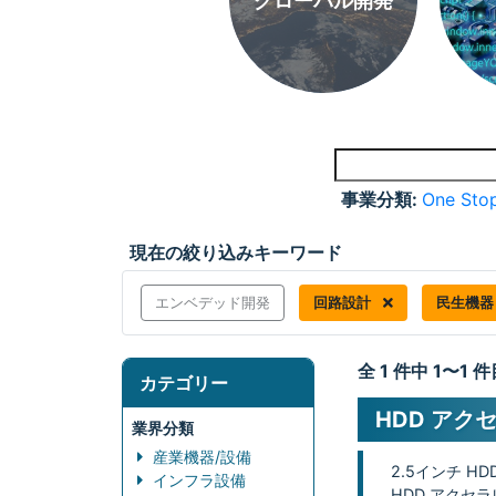
グローバル開発
事業分類:
One Stop
現在の絞り込みキーワード
エンベデッド開発
回路設計
民生機
全 1 件中 1〜1
カテゴリー
HDD アク
業界分類
産業機器/設備
2.5インチ H
インフラ設備
HDD アクセ