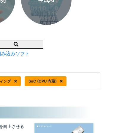
開発
生成AI
Search
組み込みソフト
ィング
SoC (CPU 内蔵)
トを向上させる