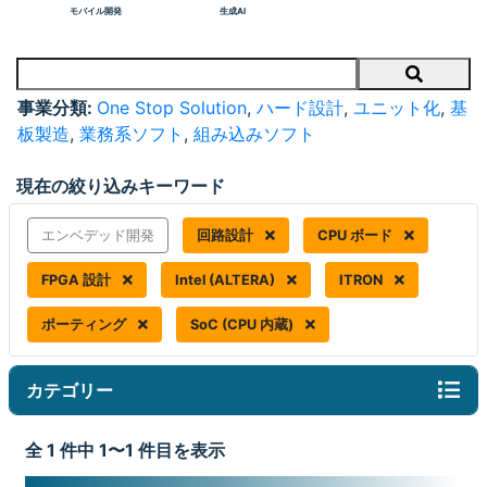
モバイル開発
生成AI
Search
事業分類:
One Stop Solution
,
ハード設計
,
ユニット化
,
基
板製造
,
業務系ソフト
,
組み込みソフト
現在の絞り込みキーワード
エンベデッド開発
回路設計
CPU ボード
FPGA 設計
Intel (ALTERA)
ITRON
ポーティング
SoC (CPU 内蔵)
カテゴリー
全 1 件中 1〜1 件目を表示