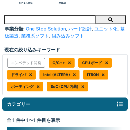
モバイル開発
生成AI
Search
事業分類:
One Stop Solution
,
ハード設計
,
ユニット化
,
基
板製造
,
業務系ソフト
,
組み込みソフト
現在の絞り込みキーワード
エンベデッド開発
C/C++
CPU ボード
ドライバ
Intel (ALTERA)
ITRON
ポーティング
SoC (CPU 内蔵)
カテゴリー
全 1 件中 1〜1 件目を表示