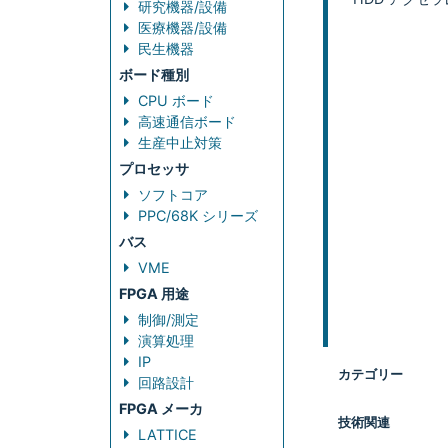
研究機器/設備
医療機器/設備
民生機器
ボード種別
CPU ボード
高速通信ボード
生産中止対策
プロセッサ
ソフトコア
PPC/68K シリーズ
バス
VME
FPGA 用途
制御/測定
演算処理
IP
カテゴリー
回路設計
FPGA メーカ
技術関連
LATTICE