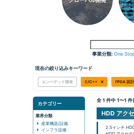
グローバル開発
事業分類:
One Stop
現在の絞り込みキーワード
エンベデッド開発
C/C++
FPGA 設
全 1 件中 1〜1
カテゴリー
HDD アク
業界分類
産業機器/設備
2.5インチ H
インフラ設備
HDD アクセ