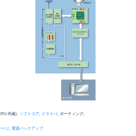
(CPU 内蔵),
ソフトコア
,
ドライバ
, ポーティング,
レージ
,
電源バックアップ