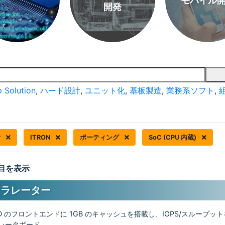
モバイル
開発
 Solution
,
ハード設計
,
ユニット化
,
基板製造
,
業務系ソフト
,
計
ITRON
ポーティング
SoC (CPU 内蔵)
 件目を表示
セラレーター
DD のフロントエンドに 1GB のキャッシュを搭載し、IOPS/スループッ
ラレータボード。