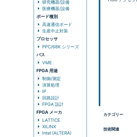
研究機器/設備
医療機器/設備
ボード種別
高速通信ボード
生産中止対策
プロセッサ
PPC/68K シリーズ
バス
VME
FPGA 用途
制御/測定
演算処理
IP
回路設計
FPGA 設計
FPGA メーカ
カテゴリー
LATTICE
XILINX
技術関連
Intel (ALTERA)