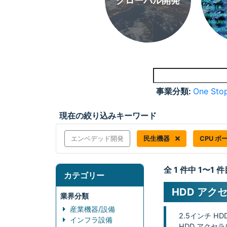
グローバル開発
事業分類:
One Stop
現在の絞り込みキーワード
エンベデッド開発
民生機器
CPU ボ
全 1 件中 1〜1
カテゴリー
HDD アク
業界分類
産業機器/設備
2.5インチ H
インフラ設備
HDD アクセ