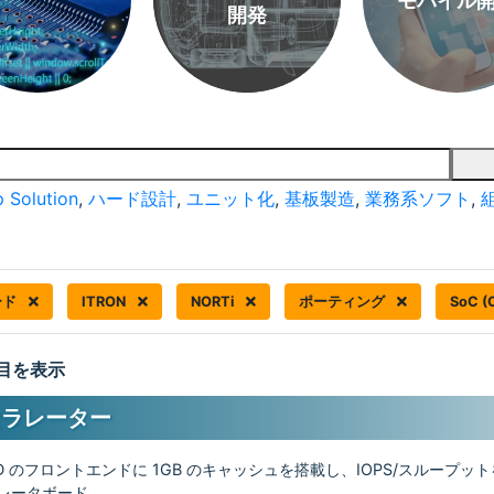
モバイル
開発
 Solution
,
ハード設計
,
ユニット化
,
基板製造
,
業務系ソフト
,
ード
ITRON
NORTi
ポーティング
SoC 
 件目を表示
セラレーター
DD のフロントエンドに 1GB のキャッシュを搭載し、IOPS/スループッ
ラレータボード。