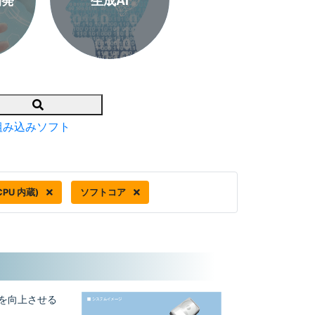
開発
生成AI
Search
組み込みソフト
(CPU 内蔵)
ソフトコア
トを向上させる