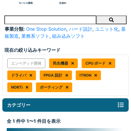
モバイル開発
生成AI
Search
事業分類:
One Stop Solution
,
ハード設計
,
ユニット化
,
基
板製造
,
業務系ソフト
,
組み込みソフト
現在の絞り込みキーワード
エンベデッド開発
民生機器
CPU ボード
ドライバ
FPGA 設計
ITRON
NORTi
ポーティング
カテゴリー
全 1 件中 1〜1 件目を表示