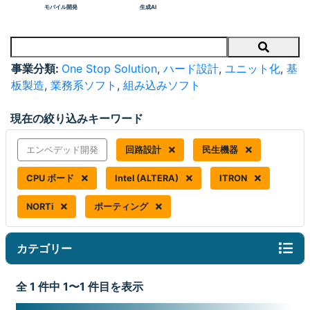
モバイル開発
生成AI
Search
事業分類:
One Stop Solution
,
ハード設計
,
ユニット化
,
基
板製造
,
業務系ソフト
,
組み込みソフト
現在の絞り込みキーワード
エンベデッド開発
回路設計
民生機器
CPU ボード
Intel (ALTERA)
ITRON
NORTi
ポーティング
カテゴリー
全 1 件中 1〜1 件目を表示