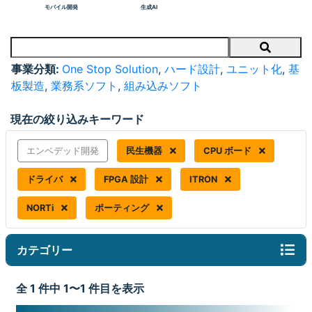
モバイル開発
生成AI
Search
事業分類:
One Stop Solution
,
ハード設計
,
ユニット化
,
基
板製造
,
業務系ソフト
,
組み込みソフト
現在の絞り込みキーワード
エンベデッド開発
民生機器
CPU ボード
ドライバ
FPGA 設計
ITRON
NORTi
ポーティング
カテゴリー
全 1 件中 1〜1 件目を表示