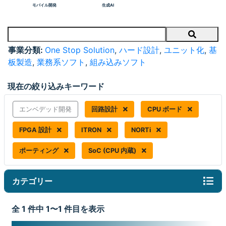
モバイル開発
生成AI
Search
事業分類:
One Stop Solution
,
ハード設計
,
ユニット化
,
基
板製造
,
業務系ソフト
,
組み込みソフト
現在の絞り込みキーワード
エンベデッド開発
回路設計
CPU ボード
FPGA 設計
ITRON
NORTi
ポーティング
SoC (CPU 内蔵)
カテゴリー
全 1 件中 1〜1 件目を表示