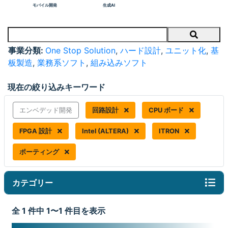
モバイル開発
生成AI
Search
事業分類:
One Stop Solution
,
ハード設計
,
ユニット化
,
基
板製造
,
業務系ソフト
,
組み込みソフト
現在の絞り込みキーワード
エンベデッド開発
回路設計
CPU ボード
FPGA 設計
Intel (ALTERA)
ITRON
ポーティング
カテゴリー
全 1 件中 1〜1 件目を表示