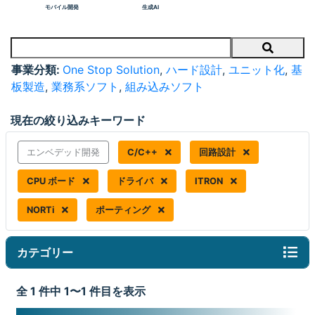
モバイル開発
生成AI
Search
事業分類:
One Stop Solution
,
ハード設計
,
ユニット化
,
基
板製造
,
業務系ソフト
,
組み込みソフト
現在の絞り込みキーワード
エンベデッド開発
C/C++
回路設計
CPU ボード
ドライバ
ITRON
NORTi
ポーティング
カテゴリー
全 1 件中 1〜1 件目を表示