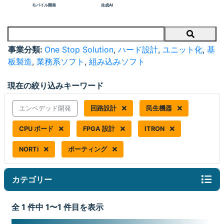
モバイル開発
生成AI
Search
事業分類:
One Stop Solution
,
ハード設計
,
ユニット化
,
基
板製造
,
業務系ソフト
,
組み込みソフト
現在の絞り込みキーワード
エンベデッド開発
回路設計
民生機器
CPU ボード
FPGA 設計
ITRON
NORTi
ポーティング
カテゴリー
全 1 件中 1〜1 件目を表示