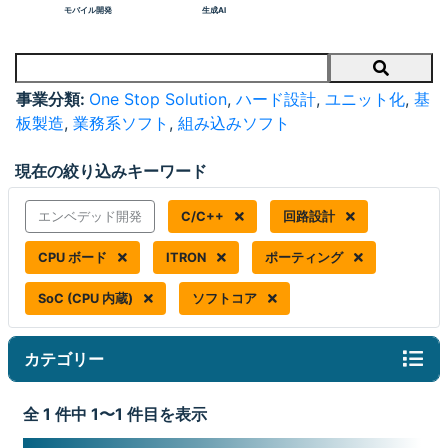
モバイル開発
生成AI
Search
事業分類:
One Stop Solution
,
ハード設計
,
ユニット化
,
基
板製造
,
業務系ソフト
,
組み込みソフト
現在の絞り込みキーワード
エンベデッド開発
C/C++
回路設計
CPU ボード
ITRON
ポーティング
SoC (CPU 内蔵)
ソフトコア
カテゴリー
全 1 件中 1〜1 件目を表示