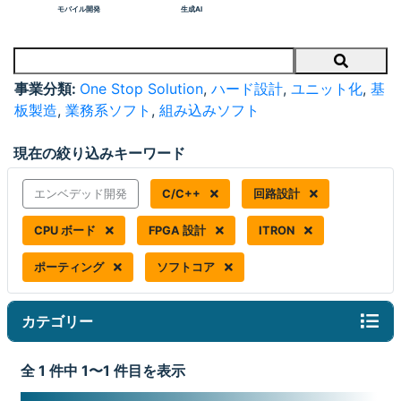
モバイル開発
生成AI
Search
事業分類:
One Stop Solution
,
ハード設計
,
ユニット化
,
基
板製造
,
業務系ソフト
,
組み込みソフト
現在の絞り込みキーワード
エンベデッド開発
C/C++
回路設計
CPU ボード
FPGA 設計
ITRON
ポーティング
ソフトコア
カテゴリー
全 1 件中 1〜1 件目を表示