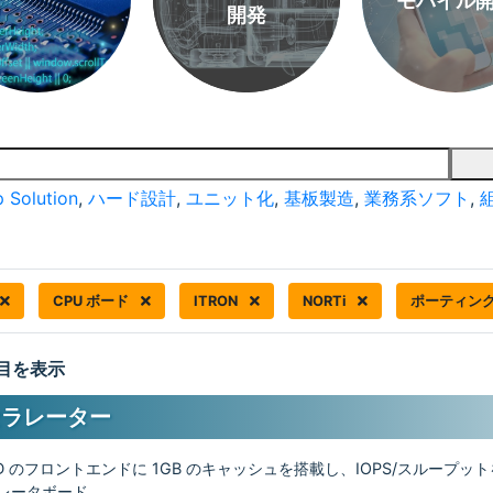
モバイル
開発
 Solution
,
ハード設計
,
ユニット化
,
基板製造
,
業務系ソフト
,
CPU ボード
ITRON
NORTi
ポーティン
 件目を表示
セラレーター
DD のフロントエンドに 1GB のキャッシュを搭載し、IOPS/スループッ
ラレータボード。