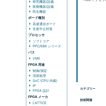
研究機器/設備
医療機器/設備
民生機器
ボード種別
高速通信ボード
生産中止対策
プロセッサ
ソフトコア
PPC/68K シリーズ
バス
VME
FPGA 用途
制御/測定
演算処理
SoC (CPU 内蔵)
IP
カテゴリー
FPGA 設計
FPGA メーカ
技術関連
LATTICE