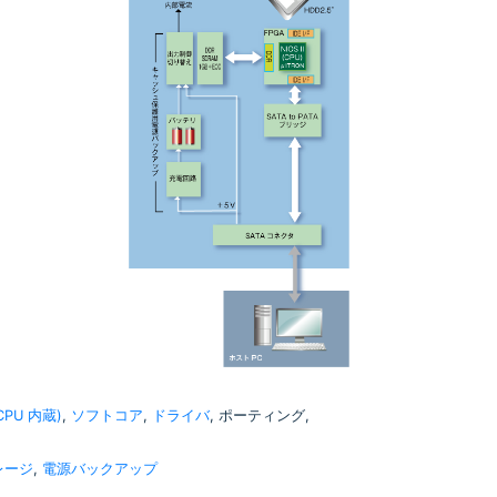
(CPU 内蔵)
,
ソフトコア
,
ドライバ
, ポーティング,
レージ
,
電源バックアップ