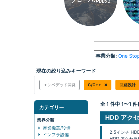
グローバル開発
事業分類:
One Stop
現在の絞り込みキーワード
エンベデッド開発
C/C++
回路設計
全 1 件中 1〜1
カテゴリー
HDD アク
業界分類
産業機器/設備
2.5インチ H
インフラ設備
HDD アクセ