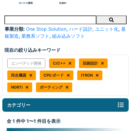
モバイル開発
生成AI
Search
事業分類:
One Stop Solution
,
ハード設計
,
ユニット化
,
基
板製造
,
業務系ソフト
,
組み込みソフト
現在の絞り込みキーワード
エンベデッド開発
C/C++
回路設計
民生機器
CPU ボード
ITRON
NORTi
ポーティング
カテゴリー
全 1 件中 1〜1 件目を表示