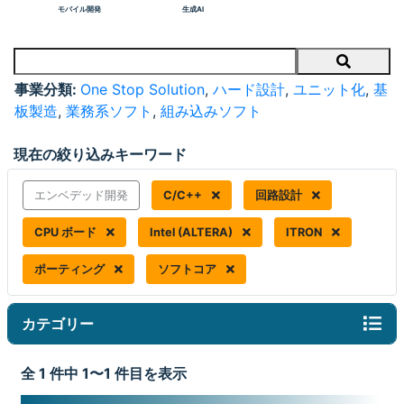
モバイル開発
生成AI
Search
事業分類:
One Stop Solution
,
ハード設計
,
ユニット化
,
基
板製造
,
業務系ソフト
,
組み込みソフト
現在の絞り込みキーワード
エンベデッド開発
C/C++
回路設計
CPU ボード
Intel (ALTERA)
ITRON
ポーティング
ソフトコア
カテゴリー
全 1 件中 1〜1 件目を表示