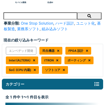
モバイル開発
生成AI
Search
事業分類:
One Stop Solution
,
ハード設計
,
ユニット化
,
基
板製造
,
業務系ソフト
,
組み込みソフト
現在の絞り込みキーワード
エンベデッド開発
民生機器
FPGA 設計
Intel (ALTERA)
ITRON
ポーティング
SoC (CPU 内蔵)
ソフトコア
カテゴリー
全 1 件中 1〜1 件目を表示