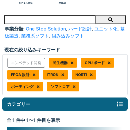
モバイル開発
生成AI
Search
事業分類:
One Stop Solution
,
ハード設計
,
ユニット化
,
基
板製造
,
業務系ソフト
,
組み込みソフト
現在の絞り込みキーワード
エンベデッド開発
民生機器
CPU ボード
FPGA 設計
ITRON
NORTi
ポーティング
ソフトコア
カテゴリー
全 1 件中 1〜1 件目を表示