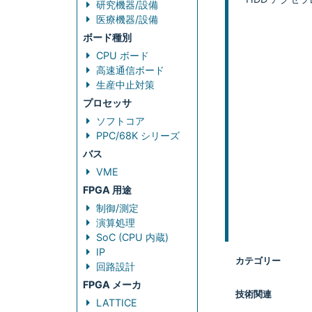
研究機器/設備
医療機器/設備
ボード種別
CPU ボード
高速通信ボード
生産中止対策
プロセッサ
ソフトコア
PPC/68K シリーズ
バス
VME
FPGA 用途
制御/測定
演算処理
SoC (CPU 内蔵)
IP
カテゴリー
回路設計
FPGA メーカ
技術関連
LATTICE