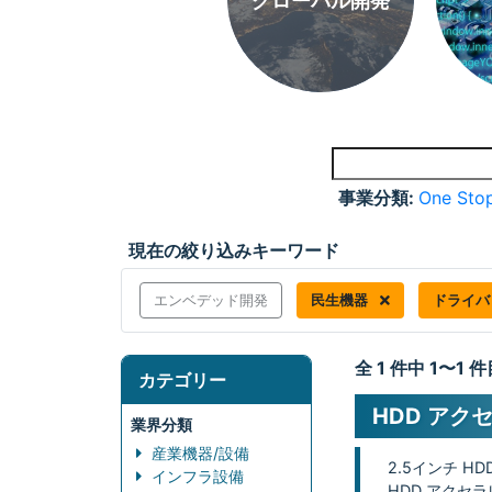
グローバル開発
事業分類:
One Stop
現在の絞り込みキーワード
エンベデッド開発
民生機器
ドライ
全 1 件中 1〜1
カテゴリー
HDD アク
業界分類
産業機器/設備
2.5インチ H
インフラ設備
HDD アクセ