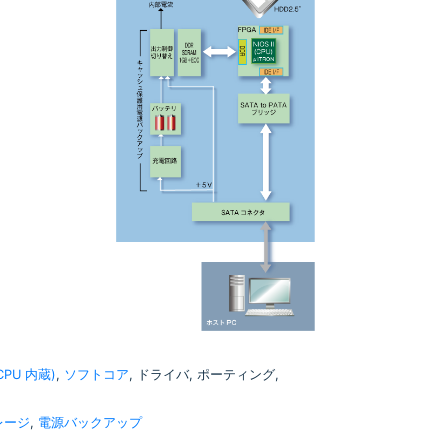
(CPU 内蔵)
,
ソフトコア
, ドライバ, ポーティング,
レージ
,
電源バックアップ