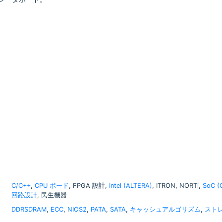
C/C++
,
CPU ボード
, FPGA 設計,
Intel (ALTERA)
, ITRON, NORTi,
SoC 
回路設計
, 民生機器
DDRSDRAM
,
ECC
,
NIOS2
,
PATA
,
SATA
,
キャッシュアルゴリズム
,
スト