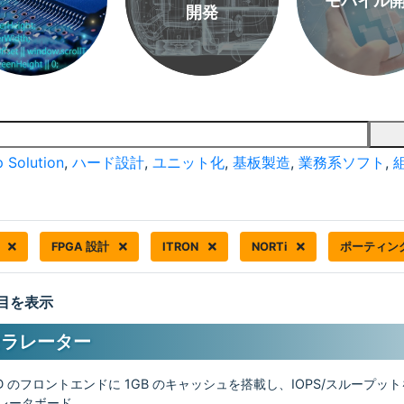
モバイル
開発
 Solution
,
ハード設計
,
ユニット化
,
基板製造
,
業務系ソフト
,
バ
FPGA 設計
ITRON
NORTi
ポーティン
 件目を表示
セラレーター
DD のフロントエンドに 1GB のキャッシュを搭載し、IOPS/スループッ
ラレータボード。