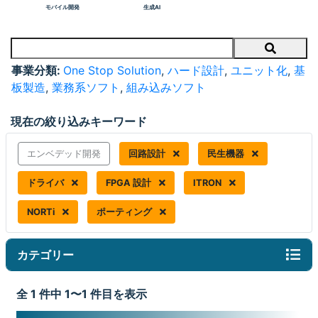
モバイル開発
生成AI
Search
事業分類:
One Stop Solution
,
ハード設計
,
ユニット化
,
基
板製造
,
業務系ソフト
,
組み込みソフト
現在の絞り込みキーワード
エンベデッド開発
回路設計
民生機器
ドライバ
FPGA 設計
ITRON
NORTi
ポーティング
カテゴリー
全 1 件中 1〜1 件目を表示