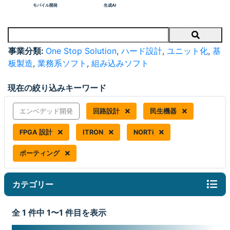
モバイル開発
生成AI
Search
事業分類:
One Stop Solution
,
ハード設計
,
ユニット化
,
基
板製造
,
業務系ソフト
,
組み込みソフト
現在の絞り込みキーワード
エンベデッド開発
回路設計
民生機器
FPGA 設計
ITRON
NORTi
ポーティング
カテゴリー
全 1 件中 1〜1 件目を表示